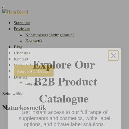
;
Startseite
Produkte
Nahrungsergänzungsmittel
Kosmetik
Blog
Über uns
Explore Our
Kontakt
HeraDNA
B2B Product
Angebot anfordern
Deutsch
Englisch
Catalogue
Seite wählen
Naturkosmetik
Get instant access to our full range of
supplements and cosmetics, white-label
options, and private-label solutions.