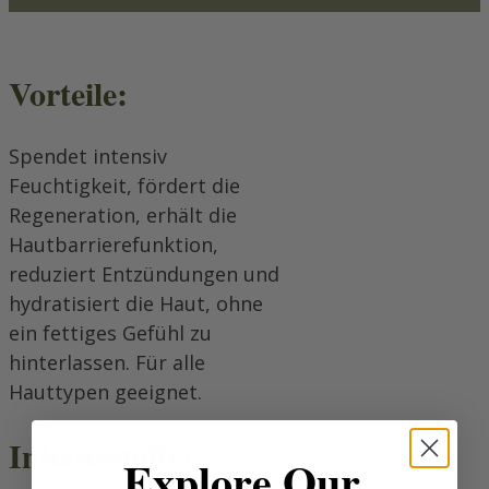
Vorteile:
Spendet intensiv
Feuchtigkeit, fördert die
Regeneration, erhält die
Hautbarrierefunktion,
reduziert Entzündungen und
hydratisiert die Haut, ohne
ein fettiges Gefühl zu
hinterlassen. Für alle
Hauttypen geeignet.
Inhaltsstoffe:
Explore Our