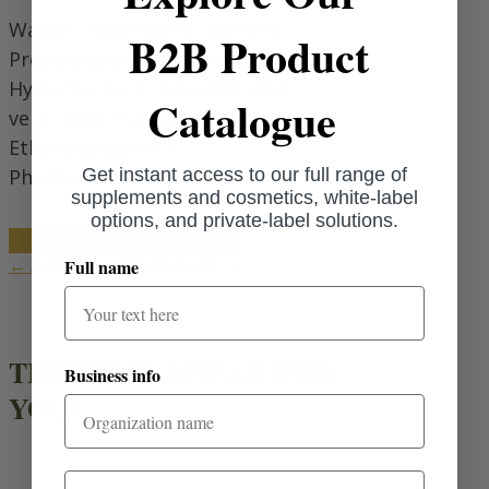
Wasser, Niacinamid, Glycerin,
B2B Product
Propylenglykol, Panthenol,
Hyaluronsäure, Zink PCA, Aloe
Catalogue
vera, Kaliumsorbat,
Ethylhexylglycerin,
Get instant access to our full range of
Phenoxyethanol.
supplements and cosmetics, white-label
options, and private-label solutions.
Angebot anfordern
←
Anti-Akne-Set
Ölserum
→
Full name
THINKING AHEAD FOR
Business info
YOU!
Email