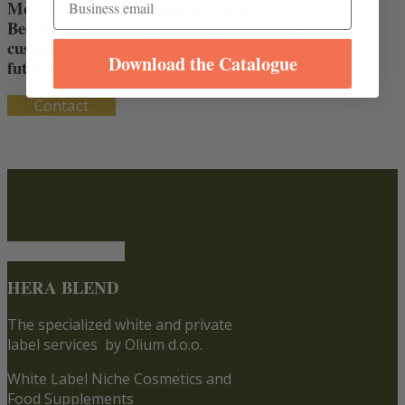
More than 450.000 happy end users.
Become our partner and take care of your
customers. Innovative ingredients for the
Download the Catalogue
future.
Contact
HERA BLEND
The specialized white and private
label services
by Olium d.o.o.
White Label Niche Cosmetics and
Food Supplements