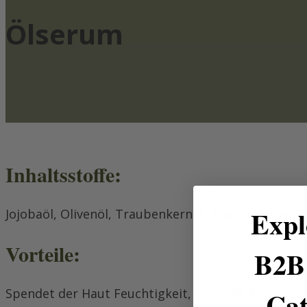
Ölserum
Inhaltsstoffe:
Expl
Jojobaöl, Olivenöl, Traubenkernöl, Kreuzkümmelöl,
Vorteile:
B2B 
Cat
Spendet der Haut Feuchtigkeit, ohne die Poren zu 