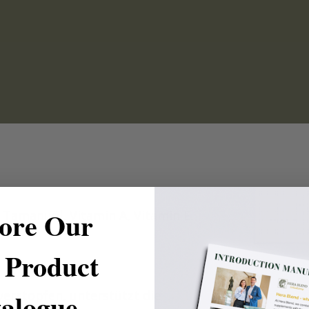
ore Our
 Tamanuöl, Vitamin A, Vitamin E.
Product
alogue
verstopfen, unterstützt die