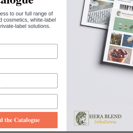
 und besitzt antimikrobielle
chleunigt die Wundheilung und reduziert
ess to our full range of
eifen.
 cosmetics, white-label
rivate-label solutions.
nd take care of your customers. Innovative ingredients f
d the Catalogue